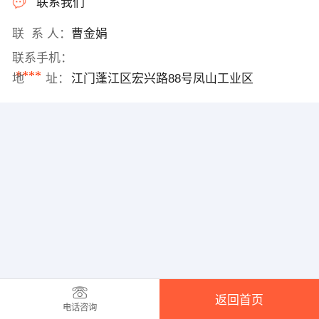
联系我们
联 系 人：
曹金娟
联系手机：
****
地 址：
江门蓬江区宏兴路88号凤山工业区
返回首页
电话咨询