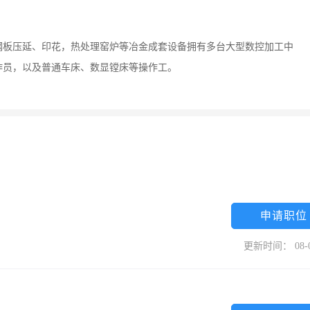
钢板压延、印花，热处理窑炉等冶金成套设备拥有多台大型数控加工中
作员，以及普通车床、数显镗床等操作工。
申请职位
更新时间： 08-