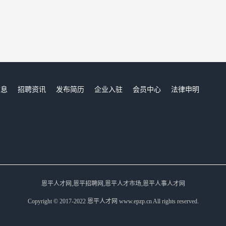
信息
招聘资讯
发布简历
企业入驻
会员中心
法律申明
们
恩平人才网,恩平招聘网,恩平人才市场,恩平人事人才网
Copyright © 2017-2022 恩平人才网 www.epzp.cn All rights reserved.