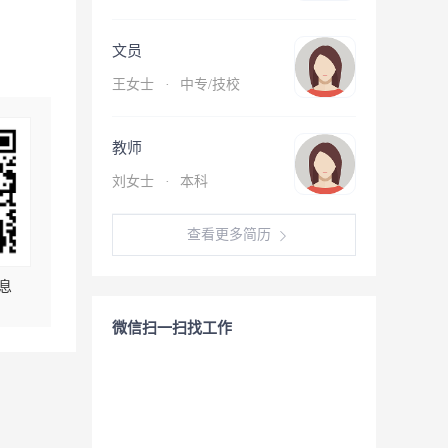
文员
王女士
·
中专/技校
教师
刘女士
·
本科
查看更多简历
息
微信扫一扫找工作