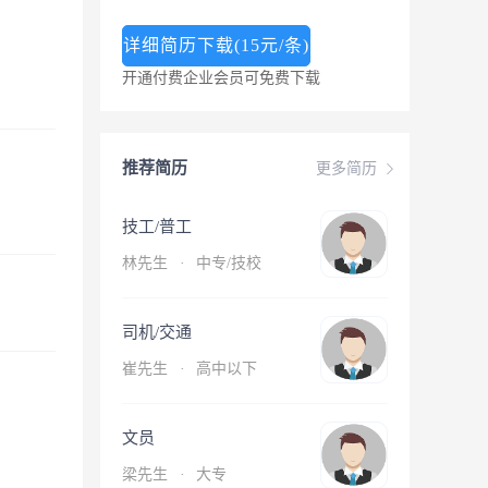
详细简历下载(15元/条)
开通付费企业会员可免费下载
推荐简历
更多简历
技工/普工
林先生
·
中专/技校
司机/交通
崔先生
·
高中以下
文员
梁先生
·
大专